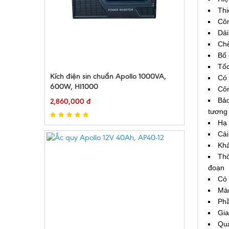
Thi
Côn
Dải
Chế
Bố 
Tốc
Kích điện sin chuẩn Apollo 1000VA,
Có 
600W, HI1000
Côn
Bảo
2,860,000 đ
tương 
Hạ 
Cài
Khả
Thờ
đoạn
Có 
Màn
Phầ
Gia
Quả