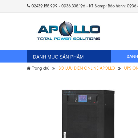
02439.158.999 - 0936.338.196 - KT &amp; Bảo hành: 0936
DANH
DANH MỤC SẢN PHẨM
Trang chủ
BỘ LƯU ĐIỆN ONLINE APOLLO
UPS ONL