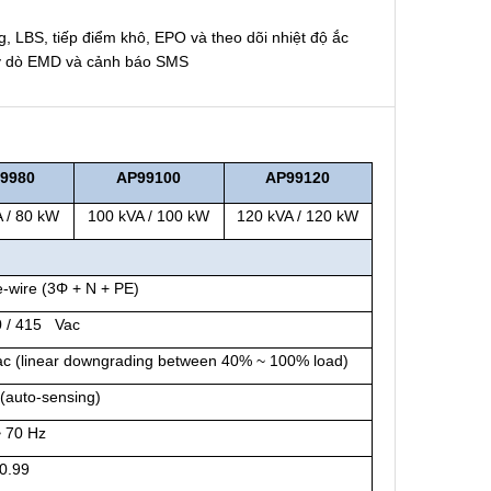
 LBS, tiếp điểm khô, EPO và theo dõi nhiệt độ ắc
máy dò EMD và cảnh báo SMS
9980
AP
99100
AP
99120
 / 80 kW
100 kVA / 100 kW
120 kVA / 120 kW
-wire (3Φ + N + PE)
0 / 415 Vac
ac (linear downgrading between 40% ~ 100% load)
(auto-sensing)
~ 70 Hz
 0.99