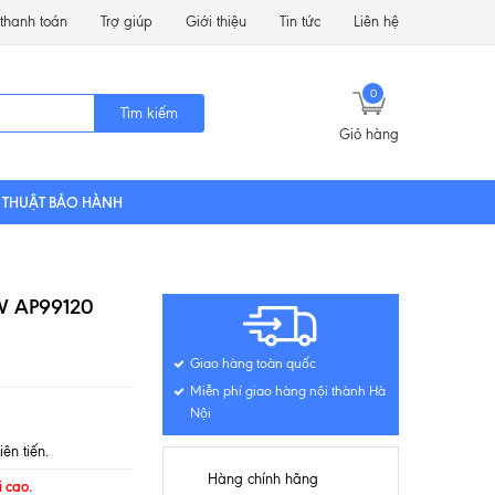
thanh toán
Trợ giúp
Giới thiệu
Tin tức
Liên hệ
0
Tìm kiếm
Giỏ hàng
 THUẬT BẢO HÀNH
kW AP99120
Giao hàng toàn quốc
Miễn phí giao hàng nội thành Hà
Nội
ên tiến.
Hàng chính hãng
i cao.