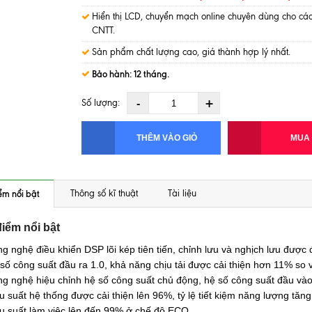
Hiển thị LCD, chuyển mạch online chuyên dùng cho các 
CNTT.
Sản phẩm chất lượng cao, giá thành hợp lý nhất.
Bảo hành: 12 tháng.
-
+
Số lượng:
THÊM VÀO GIỎ
MUA
ểm nổi bật
Thông số kĩ thuật
Tài liệu
iểm nổi bật
g nghệ điều khiển DSP lõi kép tiên tiến, chỉnh lưu và nghịch lưu được
số công suất đầu ra 1.0, khả năng chịu tải được cải thiện hơn 11% so
g nghệ hiệu chỉnh hệ số công suất chủ động, hệ số công suất đầu vào
u suất hệ thống được cải thiện lên 96%, tỷ lệ tiết kiệm năng lượng tăng
u suất làm việc lên đến 99% ở chế độ ECO