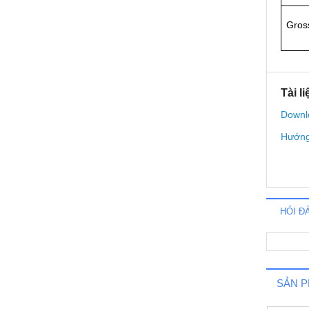
Gross
Tài li
Downl
Hướng
HỎI Đ
SẢN 