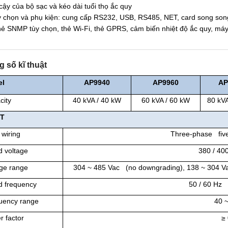
 cậy của bộ sạc và kéo dài tuổi thọ ắc quy
 chọn và phụ kiện: cung cấp RS232, USB, RS485, NET, card song song,
hẻ SNMP tùy chọn, thẻ Wi-Fi, thẻ GPRS, cảm biến nhiệt độ ắc quy, 
 số kĩ thuật
el
AP9940
AP
9960
AP
city
40 kVA / 40 kW
60 kVA / 60 kW
80 kVA
UT
 wiring
Three-phase five
d voltage
380 / 40
age range
304 ~ 485 Vac (no downgrading), 138 ~ 304 V
d frequency
50 / 60 Hz 
uency range
40 
r factor
≥