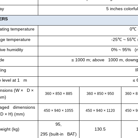
ay
5 inches colorf
ERS
ating temperature
0
℃
age temperature
-25
℃
~ 55
℃
ive humidity
0% ~ 95% (n
ude
≤ 1000 m; above 1000 m, downgr
ting
I
e level at 1 m
≤ 
nsions (W × D ×
360 × 850 × 885
360 × 850 × 950
360 × 
mm)
aged dimensions
450 × 940 × 1055
450 × 940 × 1120
450 × 
 D × H) (mm)
95,
eight (kg)
130.5
295 (built-in BAT)