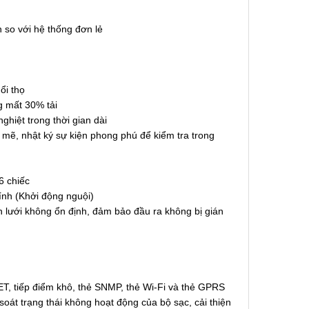
n so với hệ thống đơn lẻ
ổi thọ
g mất 30% tải
hiệt trong thời gian dài
ẽ, nhật ký sự kiện phong phú để kiểm tra trong
6 chiếc
nh (Khởi động nguội)
 lưới không ổn định, đảm bảo đầu ra không bị gián
T, tiếp điểm khô, thẻ SNMP, thẻ Wi-Fi và thẻ GPRS
oát trạng thái không hoạt động của bộ sạc, cải thiện