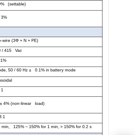
0% (settable)
 3%
-wire (3Φ + N + PE)
0 / 415 Vac
±1%
mode,
50 / 60 Hz
± 0.1% in battery mode
usoidal
1
≤ 4%
(n
on-linear load)
3:1
 min, 125% ~ 150% for 1 min, > 150% for 0.2 s