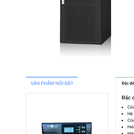
SẢN PHẨM NỔI BẬT
Đặc đi
Đặc đ
Côn
Hệ 
Côn
Hiệ
Hiệ