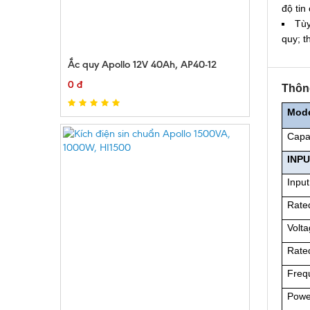
độ tin
Tùy
quy; t
Ắc quy Apollo 12V 40Ah, AP40-12
0 đ
Thông
Mod
Capa
INP
Input
Rate
Volt
Rate
Freq
Powe