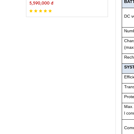
BAT
5,590,000 đ
DC v
Numb
Char
(max
Rech
SYS
Effic
Trans
Prote
Max.
l con
Comm