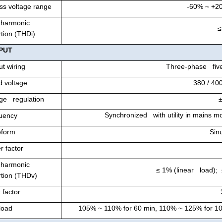
ss voltage range
-60% ~ +2
 harmonic
≤
rtion (THDi)
PUT
t wiring
Three-phase five
d voltage
380 / 40
age regulation
Synchronized with utility in mains 
uency
form
Sin
r factor
 harmonic
≤ 1% (linear load);
rtion (THDv)
 factor
load
105% ~ 110% for 60 min, 110% ~ 125% for 10