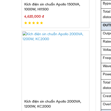
Bypa
Kích điện sin chuẩn Apollo 1500VA,
1000W, HI1500
Total
4,620,000 đ
disto
OUT
Outpu
Rate
Volt
Freq
Wave
Powe
Total
disto
Crest
Kích điện sin chuẩn Apollo 2000VA,
Over
1200W, KC2000