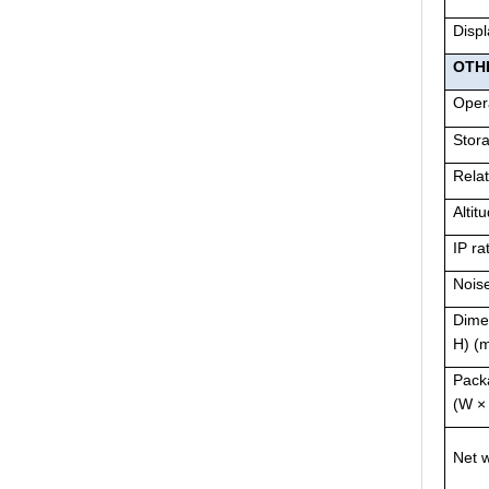
Displ
OTH
Oper
Stor
Relat
Altit
IP ra
Nois
Dime
H) (
Pack
(W ×
Net w