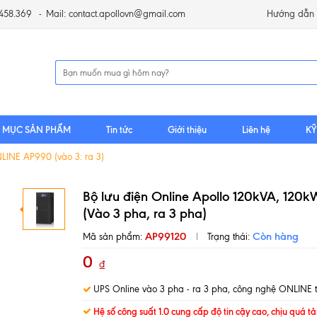
.458.369
Mail: contact.apollovn@gmail.com
Hướng dẫn 
 MỤC SẢN PHẨM
Tin tức
Giới thiệu
Liên hệ
KỸ
INE AP990 (vào 3: ra 3)
Bộ lưu điện Online Apollo 120kVA, 120
(Vào 3 pha, ra 3 pha)
AP99120
Còn hàng
Mã sản phẩm:
Trạng thái:
0
₫
UPS Online vào 3 pha - ra 3 pha, công nghệ ONLINE ti
Hệ số công suất 1.0 cung cấp độ tin cậy cao, chịu quá tả