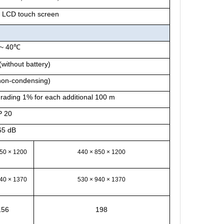
ul LCD touch screen
~ 40
℃
(without battery)
on-condensing)
ading 1% for each additional 100 m
P 20
65 dB
850 × 1200
440 × 850 × 1200
940 × 1370
530 × 940 × 1370
156
198