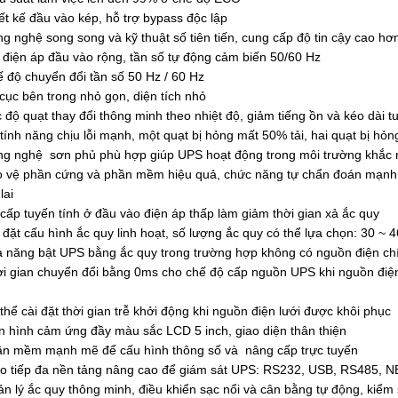
ết kế đầu vào kép, hỗ trợ bypass độc lập
g nghệ song song và kỹ thuật số tiên tiến, cung cấp độ tin cậy cao hơ
 điện áp đầu vào rộng, tần số tự động cảm biến 50/60 Hz
 độ chuyển đổi tần số 50 Hz / 60 Hz
cục bên trong nhỏ gọn, diện tích nhỏ
 độ quạt thay đổi thông minh theo nhiệt độ, giảm tiếng ồn và kéo dài tu
tính năng chịu lỗi mạnh, một quạt bị hỏng mất 50% tải, hai quạt bị hỏn
g nghệ sơn phủ phù hợp giúp UPS hoạt động trong môi trường khắc ng
 vệ phần cứng và phần mềm hiệu quả, chức năng tự chẩn đoán mạnh m
lai
cấp tuyến tính ở đầu vào điện áp thấp làm giảm thời gian xả ắc quy
 đặt cấu hình ắc quy linh hoạt, số lượng ắc quy có thể lựa chọn: 30 ~ 4
 năng bật UPS bằng ắc quy trong trường hợp không có nguồn điện chí
i gian chuyển đổi bằng 0ms cho chế độ cấp nguồn UPS khi nguồn điện
thể cài đặt thời gian trễ khởi động khi nguồn điện lưới được khôi phục
 hình cảm ứng đầy màu sắc LCD 5 inch, giao diện thân thiện
n mềm mạnh mẽ để cấu hình thông số và nâng cấp trực tuyến
o tiếp đa nền tảng nâng cao để giám sát UPS: RS232, USB, RS485, NE
n lý ắc quy thông minh, điều khiển sạc nổi và cân bằng tự động, kiểm s