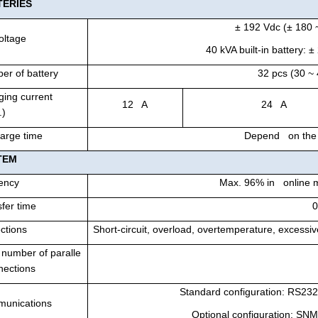
TER
IES
± 192 Vdc (± 180 
oltage
40 kVA built-in battery: 
er of battery
32 pcs (30 ~ 
ging current
12 A
24 A
.)
arge time
Depend on the c
TEM
iency
Max. 96% in online 
fer time
0
ctions
Short-circuit, overload, overtemperature, excessive
 number of paralle
nections
Standard configuration: RS232
unications
Optional configuration: SN