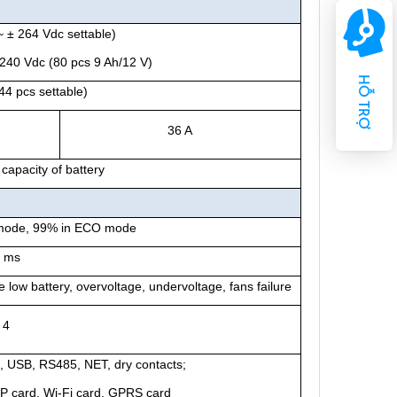
~ ± 264 Vdc settable)
± 240 Vdc (80 pcs 9 Ah/12 V)
HỖ TRỢ
44 pcs settable)
36 A
apacity of battery
mode, 99% in ECO mode
 ms
 low battery, overvoltage, undervoltage, fans failure
4
, USB, RS485, NET, dry contacts;
MP card, Wi-Fi card, GPRS card