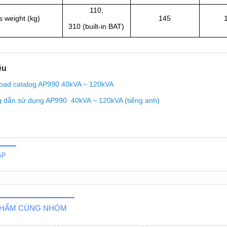
110,
 weight (kg)
145
310 (built-in BAT)
ệu
oad catalog AP990 40kVA ~ 120kVA
 dẫn sử dụng AP990 40kVA ~ 120kVA (tiếng anh)
ÁP
PHẨM CÙNG NHÓM