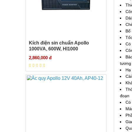
Thi
Côn
Dải
Chế
Bố 
Tốc
Kích điện sin chuẩn Apollo
Có 
1000VA, 600W, HI1000
Côn
Bảo
2,860,000 đ
tương 
Hạ 
Cài
Khả
Thờ
đoạn
Có 
Màn
Phầ
Gia
Quả