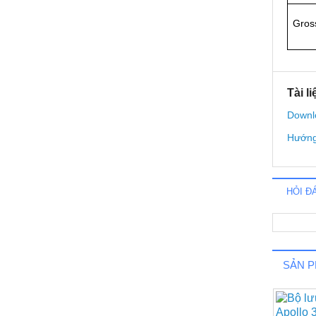
Gross
Tài li
Downl
Hướng
HỎI Đ
SẢN 