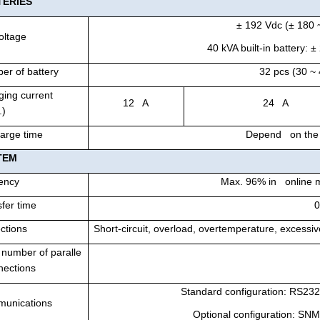
TER
IES
± 192 Vdc (± 180 
oltage
40 kVA built-in battery: 
er of battery
32 pcs (30 ~ 
ging current
12 A
24 A
.)
arge time
Depend on the c
TEM
iency
Max. 96% in online 
fer time
0
ctions
Short-circuit, overload, overtemperature, excessive
 number of paralle
nections
Standard configuration: RS232
unications
Optional configuration: SN