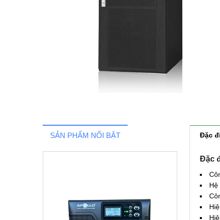
SẢN PHẨM NỔI BẬT
Đặc đ
Đặc đ
Côn
Hệ 
Côn
Hiệ
Hiệ