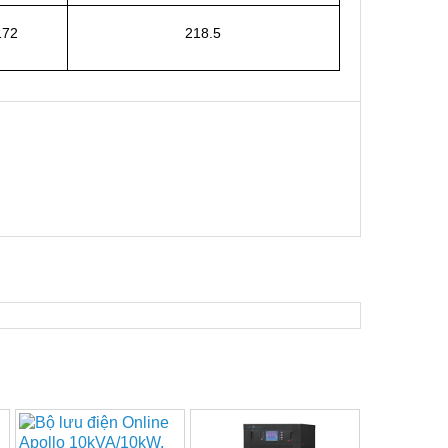
172
218.5