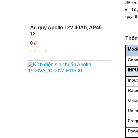
độ tin
Tùy
quy; t
Ắc quy Apollo 12V 40Ah, AP40-
12
Thông
0 đ
Mod
Capa
INP
Input
Rate
Volt
Rate
Freq
Powe