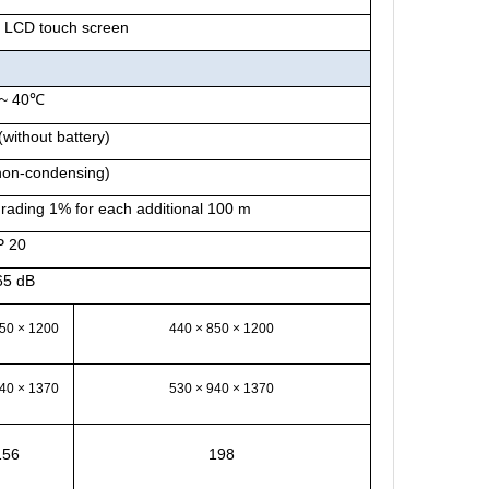
ul LCD touch screen
~ 40
℃
(without battery)
on-condensing)
ading 1% for each additional 100 m
P 20
65 dB
850 × 1200
440 × 850 × 1200
940 × 1370
530 × 940 × 1370
156
198