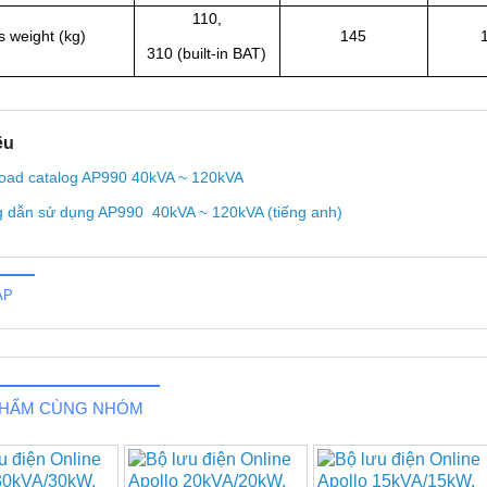
110,
 weight (kg)
145
310 (built-in BAT)
ệu
oad catalog AP990 40kVA ~ 120kVA
 dẫn sử dụng AP990 40kVA ~ 120kVA (tiếng anh)
ÁP
PHẨM CÙNG NHÓM