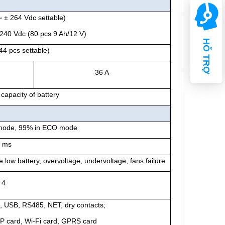
~ ± 264 Vdc settable)
± 240 Vdc (80 pcs 9 Ah/12 V)
HỖ TRỢ
44 pcs settable)
36 A
apacity of battery
mode, 99% in ECO mode
 ms
 low battery, overvoltage, undervoltage, fans failure
4
, USB, RS485, NET, dry contacts;
MP card, Wi-Fi card, GPRS card