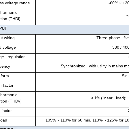
ss voltage range
-60% ~ +2
 harmonic
≤
rtion (THDi)
PUT
t wiring
Three-phase five
d voltage
380 / 40
age regulation
Synchronized with utility in mains 
uency
form
Sin
r factor
 harmonic
≤ 1% (linear load);
rtion (THDv)
 factor
load
105% ~ 110% for 60 min, 110% ~ 125% for 10