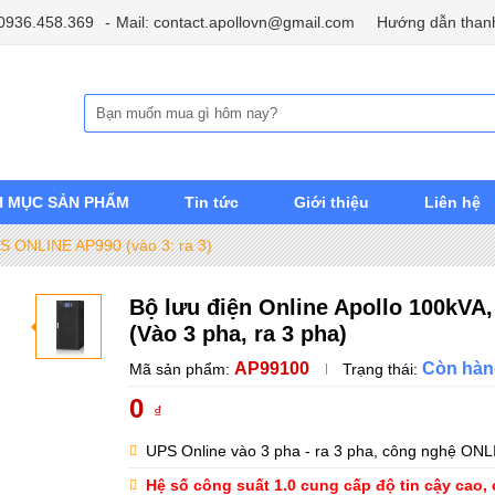
 0936.458.369
Mail: contact.apollovn@gmail.com
Hướng dẫn than
 MỤC SẢN PHẨM
Tin tức
Giới thiệu
Liên hệ
S ONLINE AP990 (vào 3: ra 3)
Bộ lưu điện Online Apollo 100kVA
(Vào 3 pha, ra 3 pha)
AP99100
Còn hàn
Mã sản phẩm:
Trạng thái:
0
₫
UPS Online vào 3 pha - ra 3 pha, công nghệ ONLIN
Hệ số công suất 1.0 cung cấp độ tin cậy cao, 