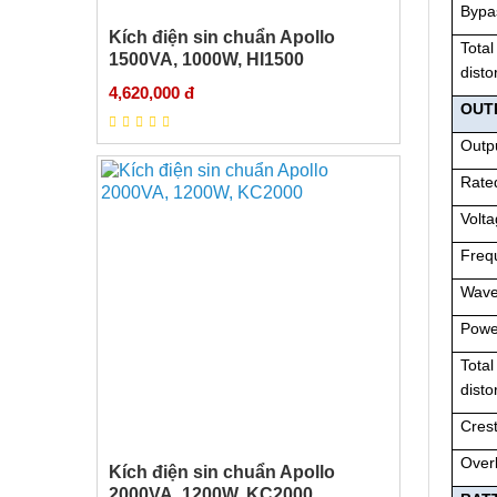
Bypa
Kích điện sin chuẩn Apollo
Total
1500VA, 1000W, HI1500
disto
4,620,000 đ
OUT
Outpu
Rate
Volt
Freq
Wave
Powe
Total
disto
Crest
Over
Kích điện sin chuẩn Apollo
2000VA, 1200W, KC2000