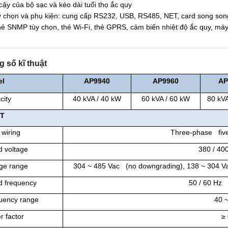
 cậy của bộ sạc và kéo dài tuổi thọ ắc quy
 chọn và phụ kiện: cung cấp RS232, USB, RS485, NET, card song song,
hẻ SNMP tùy chọn, thẻ Wi-Fi, thẻ GPRS, cảm biến nhiệt độ ắc quy, 
 số kĩ thuật
el
AP9940
AP
9960
AP
city
40 kVA / 40 kW
60 kVA / 60 kW
80 kVA
UT
 wiring
Three-phase five
d voltage
380 / 40
age range
304 ~ 485 Vac (no downgrading), 138 ~ 304 V
d frequency
50 / 60 Hz 
uency range
40 
r factor
≥