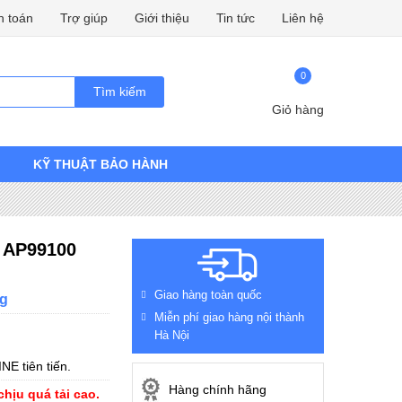
h toán
Trợ giúp
Giới thiệu
Tin tức
Liên hệ
0
Tìm kiếm
Giỏ hàng
KỸ THUẬT BẢO HÀNH
, AP99100
Giao hàng toàn quốc
g
Miễn phí giao hàng nội thành
Hà Nội
E tiên tiến.
Hàng chính hãng
chịu quá tải cao.