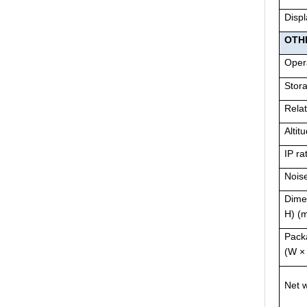
Displ
OTH
Oper
Stor
Relat
Altit
IP ra
Nois
Dime
H) (
Pack
(W ×
Net w