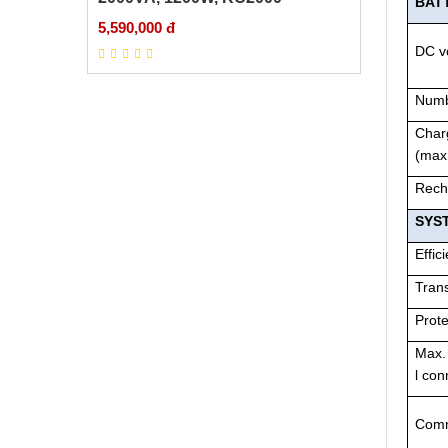
BAT
5,590,000 đ
DC v
Numb
Char
(max
Rech
SYS
Effic
Trans
Prote
Max.
l con
Comm