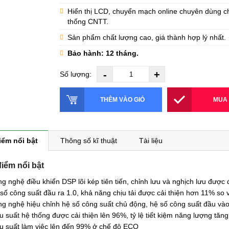
Hiển thị LCD, chuyển mạch online chuyên dùng ch
thống CNTT.
Sản phẩm chất lượng cao, giá thành hợp lý nhất.
Bảo hành: 12 tháng.
-
+
Số lượng:
THÊM VÀO GIỎ
MUA
iểm nổi bật
Thông số kĩ thuật
Tài liệu
iểm nổi bật
g nghệ điều khiển DSP lõi kép tiên tiến, chỉnh lưu và nghịch lưu được
số công suất đầu ra 1.0, khả năng chịu tải được cải thiện hơn 11% so
g nghệ hiệu chỉnh hệ số công suất chủ động, hệ số công suất đầu vào
u suất hệ thống được cải thiện lên 96%, tỷ lệ tiết kiệm năng lượng tăng
u suất làm việc lên đến 99% ở chế độ ECO