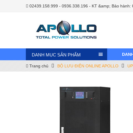
02439.158.999 - 0936.338.196 - KT &amp; Bảo hành:
DANH
DANH MỤC SẢN PHẨM
Trang chủ
BỘ LƯU ĐIỆN ONLINE APOLLO
UP