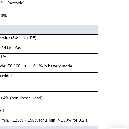
0% (settable)
 3%
-wire (3Φ + N + PE)
0 / 415 Vac
±1%
mode,
50 / 60 Hz
± 0.1% in battery mode
usoidal
1
≤ 4%
(n
on-linear load)
3:1
 min, 125% ~ 150% for 1 min, > 150% for 0.2 s