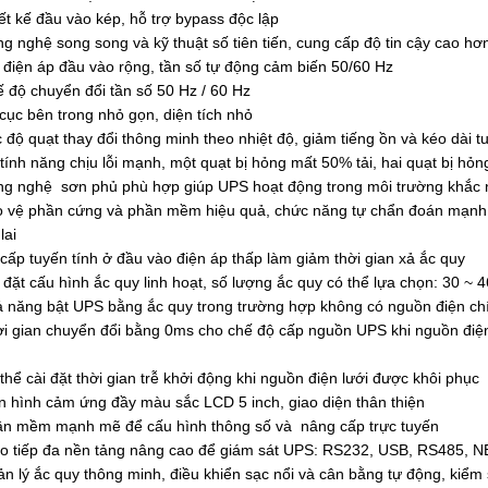
ết kế đầu vào kép, hỗ trợ bypass độc lập
g nghệ song song và kỹ thuật số tiên tiến, cung cấp độ tin cậy cao hơ
 điện áp đầu vào rộng, tần số tự động cảm biến 50/60 Hz
 độ chuyển đổi tần số 50 Hz / 60 Hz
cục bên trong nhỏ gọn, diện tích nhỏ
 độ quạt thay đổi thông minh theo nhiệt độ, giảm tiếng ồn và kéo dài tu
tính năng chịu lỗi mạnh, một quạt bị hỏng mất 50% tải, hai quạt bị hỏn
g nghệ sơn phủ phù hợp giúp UPS hoạt động trong môi trường khắc ng
 vệ phần cứng và phần mềm hiệu quả, chức năng tự chẩn đoán mạnh m
lai
cấp tuyến tính ở đầu vào điện áp thấp làm giảm thời gian xả ắc quy
 đặt cấu hình ắc quy linh hoạt, số lượng ắc quy có thể lựa chọn: 30 ~ 4
 năng bật UPS bằng ắc quy trong trường hợp không có nguồn điện chí
i gian chuyển đổi bằng 0ms cho chế độ cấp nguồn UPS khi nguồn điện
thể cài đặt thời gian trễ khởi động khi nguồn điện lưới được khôi phục
 hình cảm ứng đầy màu sắc LCD 5 inch, giao diện thân thiện
n mềm mạnh mẽ để cấu hình thông số và nâng cấp trực tuyến
o tiếp đa nền tảng nâng cao để giám sát UPS: RS232, USB, RS485, NE
n lý ắc quy thông minh, điều khiển sạc nổi và cân bằng tự động, kiểm s