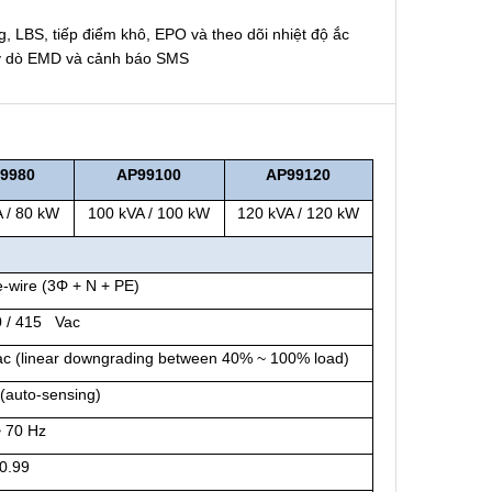
 LBS, tiếp điểm khô, EPO và theo dõi nhiệt độ ắc
máy dò EMD và cảnh báo SMS
9980
AP
99100
AP
99120
 / 80 kW
100 kVA / 100 kW
120 kVA / 120 kW
-wire (3Φ + N + PE)
0 / 415 Vac
ac (linear downgrading between 40% ~ 100% load)
(auto-sensing)
~ 70 Hz
 0.99