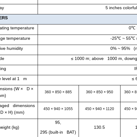
ay
5 inches colorf
ERS
ating temperature
0
℃
age temperature
-25
℃
~ 55
℃
ive humidity
0% ~ 95% (n
ude
≤ 1000 m; above 1000 m, downgr
ting
I
e level at 1 m
≤ 
nsions (W × D ×
360 × 850 × 885
360 × 850 × 950
360 × 
mm)
aged dimensions
450 × 940 × 1055
450 × 940 × 1120
450 × 
 D × H) (mm)
95,
eight (kg)
130.5
295 (built-in BAT)